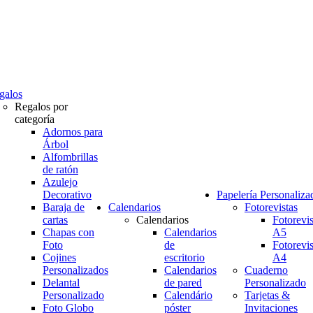
galos
Regalos por
categoría
Adornos para
Árbol
Alfombrillas
de ratón
Azulejo
Decorativo
Papelería Personaliza
Baraja de
Calendarios
Fotorevistas
cartas
Calendarios
Fotorevis
Chapas con
Calendarios
A5
Foto
de
Fotorevis
Cojines
escritorio
A4
Personalizados
Calendarios
Cuaderno
Delantal
de pared
Personalizado
Personalizado
Calendário
Tarjetas &
Foto Globo
póster
Invitaciones