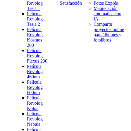
Revolog
Satisfacción
Fotos Exprés
Tesla 1
Maquetación
Película
automática con
Revolog
IA
Tesla 2
Compartir
Película
proyectos online
Revolog
para álbumes y
Kosmos
fotolibros
200
Película
Revolog
Plexus 200
Película
Revolog
460nm
Película
Revolog
600nm
Película
Revolog
Kolor
Película
Revolog
Nebula
Película