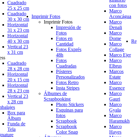
Cuadrado
con fotos
25 x 25 cm
Marco
Cuadrado
Imprimir Fotos
Aconcágua
30 x 30 cm
Imprimir Fotos
Marco
Horizontal
Impresión de
Denali
31 x 23 cm
Fotos
Marco
Horizontal
Fotos en
Dome
40 x 30 cm
Re
Cantidad
Marco
Vertical 23
Fotos Exprés
Collage
x 31 cm
48h
Marco Ejer
ess
Fotos
Marco
Cuadrado
Cuadradas
Elbrus
28 x 28 cm
Pósteres
Marcos
Horizontal
Personalizados
Estate
20 x 15 cm
Fotos Retro
Marco
Horizontal
Insta Stripes
Essence
28 x 23 cm
Álbumes de
Marco
Vertical 23
Scrapbooking
Gauri
x 28 cm
Photo Stickers
Marco
balajes
Esquinas para
Gyala
Box para
fotos
Marco
Álbum
Scrapbook
Haramukh
Funda de
Scrapbook
Marco
Tela
Color Snap
Hayes
gnature