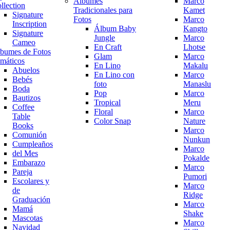
Álbumes
Marco
llection
Tradicionales para
Kamet
Signature
Fotos
Marco
Inscription
Álbum Baby
Kangto
Signature
Jungle
Marco
Cameo
En Craft
Lhotse
bumes de Fotos
Glam
Marco
máticos
En Lino
Makalu
Abuelos
En Lino con
Marco
Bebés
foto
Manaslu
Boda
Pop
Marco
Bautizos
Tropical
Meru
Coffee
Floral
Marco
Table
Color Snap
Nature
Books
Marco
Comunión
Nunkun
Cumpleaños
Marco
del Mes
Pokalde
Embarazo
Marco
Pareja
Pumori
Escolares y
Marco
de
Ridge
Graduación
Marco
Mamá
Shake
Mascotas
Marco
Navidad