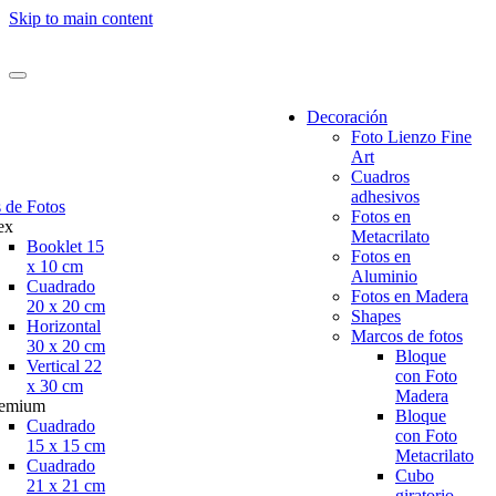
Skip to main content
Decoración
Foto Lienzo Fine
Art
Cuadros
adhesivos
 de Fotos
Fotos en
ex
Metacrilato
Booklet 15
Fotos en
x 10 cm
Aluminio
Cuadrado
Fotos en Madera
20 x 20 cm
Shapes
Horizontal
Marcos de fotos
30 x 20 cm
Bloque
Vertical 22
con Foto
x 30 cm
Madera
remium
Bloque
Cuadrado
con Foto
15 x 15 cm
Metacrilato
Cuadrado
Cubo
21 x 21 cm
giratorio