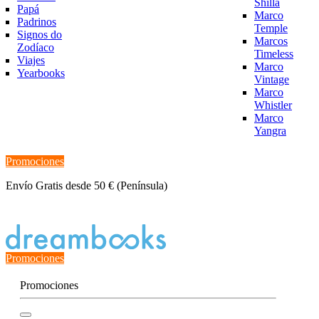
Shilla
Papá
Marco
Padrinos
Temple
Signos do
Marcos
Zodíaco
Timeless
Viajes
Marco
Yearbooks
Vintage
Marco
Whistler
Marco
Yangra
Promociones
Envío Gratis desde 50 € (Península)
Estado del Pedido
Promociones
Promociones