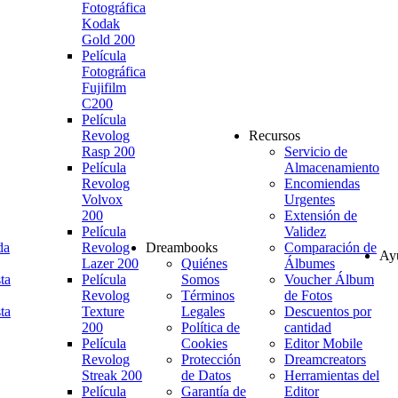
Fotográfica
Kodak
Gold 200
Película
Fotográfica
Fujifilm
C200
Película
Revolog
Recursos
Rasp 200
Servicio de
Película
Almacenamiento
Revolog
Encomiendas
Volvox
Urgentes
200
Extensión de
Película
Validez
da
Revolog
Dreambooks
Comparación de
Ay
Lazer 200
Quiénes
Álbumes
ta
Película
Somos
Voucher Álbum
Revolog
Términos
de Fotos
ta
Texture
Legales
Descuentos por
200
Política de
cantidad
Película
Cookies
Editor Mobile
Revolog
Protección
Dreamcreators
Streak 200
de Datos
Herramientas del
Película
Garantía de
Editor