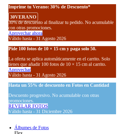
Imprime tu Verano: 30% de Descuento*
30VERANO
30% de descuento al finalizar tu pedido. No acumulable
con otras promociones.
Aprovechar ahora
Válido hasta - 31 Agosto 2026
Pide 100 fotos de 10 × 15 cm y paga solo 50.
La oferta se aplica automáticamente en el carrito. Solo
tienes que añadir 100 fotos de 10 × 15 cm al carrito.
Aprovechar
Válido hasta - 31 Agosto 2026
Hasta un
55% de descuento
en Fotos en Cantidad
Descuento progresivo. No acumulable con otras
promociones.
REVELAR FOTOS
Válido hasta - 31 Diciembre 2026
Álbumes de Fotos
Flex