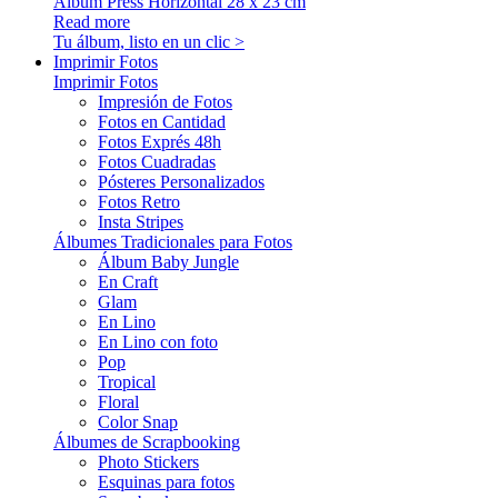
Álbum Press Horizontal 28 x 23 cm
Read more
Tu álbum, listo en un clic >
Imprimir Fotos
Imprimir Fotos
Impresión de Fotos
Fotos en Cantidad
Fotos Exprés 48h
Fotos Cuadradas
Pósteres Personalizados
Fotos Retro
Insta Stripes
Álbumes Tradicionales para Fotos
Álbum Baby Jungle
En Craft
Glam
En Lino
En Lino con foto
Pop
Tropical
Floral
Color Snap
Álbumes de Scrapbooking
Photo Stickers
Esquinas para fotos