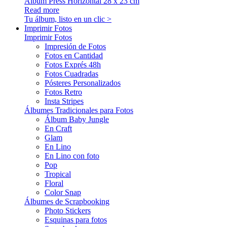
Álbum Press Horizontal 28 x 23 cm
Read more
Tu álbum, listo en un clic >
Imprimir Fotos
Imprimir Fotos
Impresión de Fotos
Fotos en Cantidad
Fotos Exprés 48h
Fotos Cuadradas
Pósteres Personalizados
Fotos Retro
Insta Stripes
Álbumes Tradicionales para Fotos
Álbum Baby Jungle
En Craft
Glam
En Lino
En Lino con foto
Pop
Tropical
Floral
Color Snap
Álbumes de Scrapbooking
Photo Stickers
Esquinas para fotos