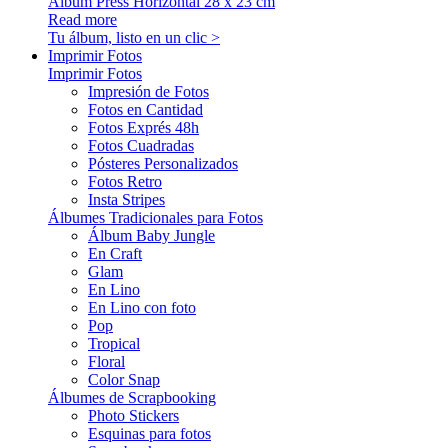
Álbum Press Horizontal 28 x 23 cm
Read more
Tu álbum, listo en un clic >
Imprimir Fotos
Imprimir Fotos
Impresión de Fotos
Fotos en Cantidad
Fotos Exprés 48h
Fotos Cuadradas
Pósteres Personalizados
Fotos Retro
Insta Stripes
Álbumes Tradicionales para Fotos
Álbum Baby Jungle
En Craft
Glam
En Lino
En Lino con foto
Pop
Tropical
Floral
Color Snap
Álbumes de Scrapbooking
Photo Stickers
Esquinas para fotos