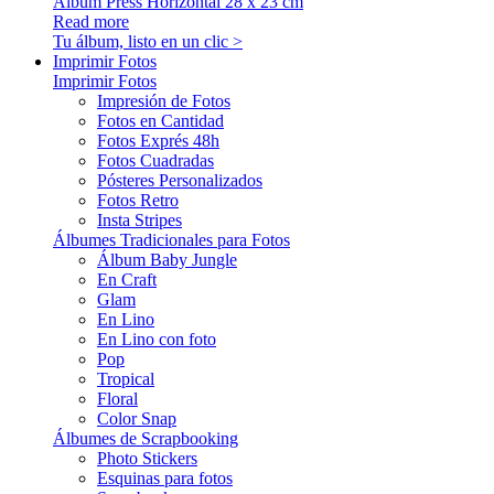
Álbum Press Horizontal 28 x 23 cm
Read more
Tu álbum, listo en un clic >
Imprimir Fotos
Imprimir Fotos
Impresión de Fotos
Fotos en Cantidad
Fotos Exprés 48h
Fotos Cuadradas
Pósteres Personalizados
Fotos Retro
Insta Stripes
Álbumes Tradicionales para Fotos
Álbum Baby Jungle
En Craft
Glam
En Lino
En Lino con foto
Pop
Tropical
Floral
Color Snap
Álbumes de Scrapbooking
Photo Stickers
Esquinas para fotos