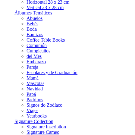
Horizontal 28 x 23 cm
Vertical 23 x 28 cm
Álbumes Temáticos
Abuelos
Bebés
Boda
Bautizos
Coffee Table Books
Comunión
Cumpleaños
del Mes
Embarazo
Pareja
Escolares y de Graduación
Mamá
Mascotas
Navidad
Papá
Padrinos
Signos do Zodíaco
Viajes
Yearbooks
Signature Collection
Signature Inscription
Signature Cameo