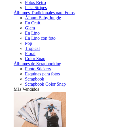
Fotos Retro
Insta Stripes
Álbumes Tradicionales para Fotos
Álbum Baby Jungle
En Craft
Glam
En Lino
En Lino con foto
Pop
Tropical
Floral
Color Snap
Álbumes de Scrapbooking
Photo Stickers
Esquinas para fotos
Scrapbook
Scrapbook Color Snap
Más Vendidos