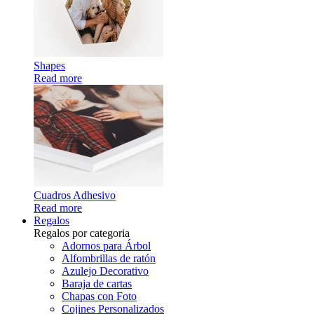
Shapes
Read more
Cuadros Adhesivo
Read more
Regalos
Regalos por categoria
Adornos para Árbol
Alfombrillas de ratón
Azulejo Decorativo
Baraja de cartas
Chapas con Foto
Cojines Personalizados