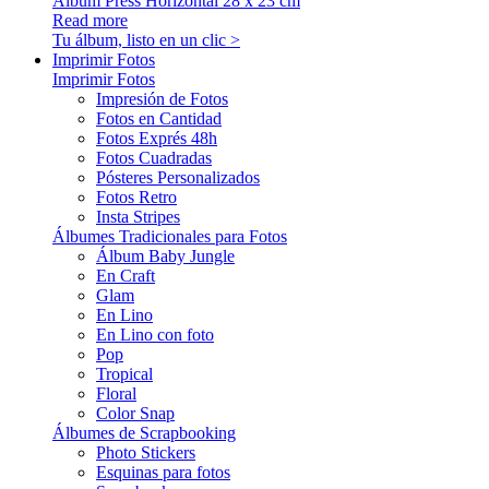
Álbum Press Horizontal 28 x 23 cm
Read more
Tu álbum, listo en un clic >
Imprimir Fotos
Imprimir Fotos
Impresión de Fotos
Fotos en Cantidad
Fotos Exprés 48h
Fotos Cuadradas
Pósteres Personalizados
Fotos Retro
Insta Stripes
Álbumes Tradicionales para Fotos
Álbum Baby Jungle
En Craft
Glam
En Lino
En Lino con foto
Pop
Tropical
Floral
Color Snap
Álbumes de Scrapbooking
Photo Stickers
Esquinas para fotos