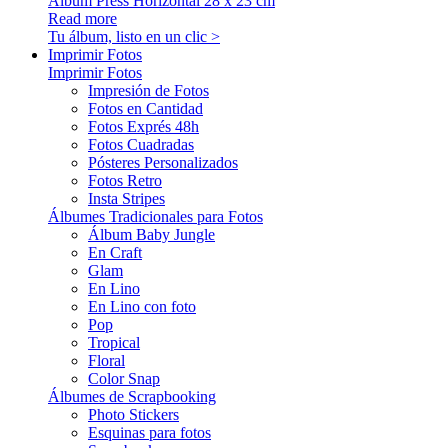
Álbum Press Horizontal 28 x 23 cm
Read more
Tu álbum, listo en un clic >
Imprimir Fotos
Imprimir Fotos
Impresión de Fotos
Fotos en Cantidad
Fotos Exprés 48h
Fotos Cuadradas
Pósteres Personalizados
Fotos Retro
Insta Stripes
Álbumes Tradicionales para Fotos
Álbum Baby Jungle
En Craft
Glam
En Lino
En Lino con foto
Pop
Tropical
Floral
Color Snap
Álbumes de Scrapbooking
Photo Stickers
Esquinas para fotos