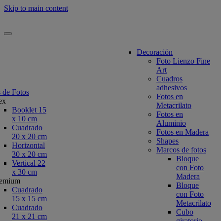
Skip to main content
Decoración
Foto Lienzo Fine
Art
Cuadros
adhesivos
 de Fotos
Fotos en
ex
Metacrilato
Booklet 15
Fotos en
x 10 cm
Aluminio
Cuadrado
Fotos en Madera
20 x 20 cm
Shapes
Horizontal
Marcos de fotos
30 x 20 cm
Bloque
Vertical 22
con Foto
x 30 cm
Madera
remium
Bloque
Cuadrado
con Foto
15 x 15 cm
Metacrilato
Cuadrado
Cubo
21 x 21 cm
giratorio