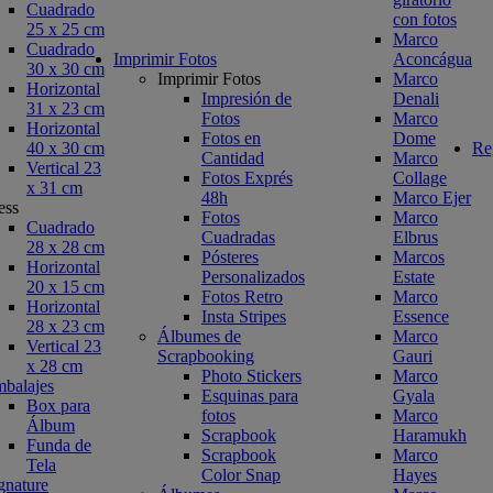
Cuadrado
con fotos
25 x 25 cm
Marco
Cuadrado
Imprimir Fotos
Aconcágua
30 x 30 cm
Imprimir Fotos
Marco
Horizontal
Impresión de
Denali
31 x 23 cm
Fotos
Marco
Horizontal
Fotos en
Dome
40 x 30 cm
Re
Cantidad
Marco
Vertical 23
Fotos Exprés
Collage
x 31 cm
48h
Marco Ejer
ess
Fotos
Marco
Cuadrado
Cuadradas
Elbrus
28 x 28 cm
Pósteres
Marcos
Horizontal
Personalizados
Estate
20 x 15 cm
Fotos Retro
Marco
Horizontal
Insta Stripes
Essence
28 x 23 cm
Álbumes de
Marco
Vertical 23
Scrapbooking
Gauri
x 28 cm
Photo Stickers
Marco
balajes
Esquinas para
Gyala
Box para
fotos
Marco
Álbum
Scrapbook
Haramukh
Funda de
Scrapbook
Marco
Tela
Color Snap
Hayes
gnature