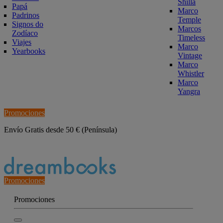
Shilla
Papá
Marco
Padrinos
Temple
Signos do
Marcos
Zodíaco
Timeless
Viajes
Marco
Yearbooks
Vintage
Marco
Whistler
Marco
Yangra
Promociones
Envío Gratis desde 50 € (Península)
Estado del Pedido
Promociones
Promociones