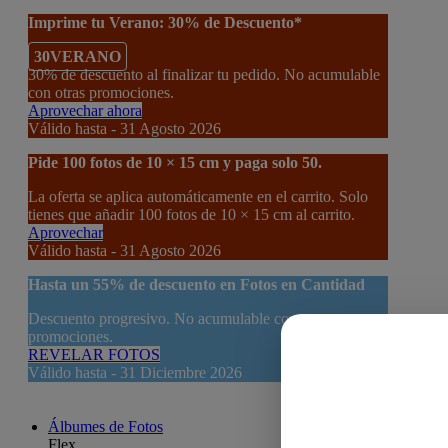
Imprime tu Verano: 30% de Descuento*
30VERANO
30% de descuento al finalizar tu pedido. No acumulable
con otras promociones.
Aprovechar ahora
Válido hasta - 31 Agosto 2026
Pide 100 fotos de 10 × 15 cm y paga solo 50.
La oferta se aplica automáticamente en el carrito. Solo
tienes que añadir 100 fotos de 10 × 15 cm al carrito.
Aprovechar
Válido hasta - 31 Agosto 2026
Hasta un
55% de descuento
en Fotos en Cantidad
Descuento progresivo. No acumulable con otras
promociones.
REVELAR FOTOS
Válido hasta - 31 Diciembre 2026
Álbumes de Fotos
Flex