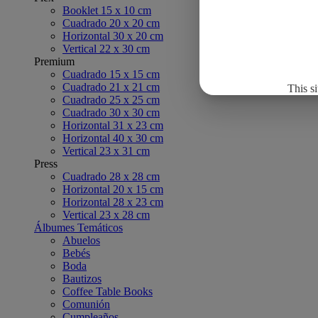
Booklet 15 x 10 cm
Cuadrado 20 x 20 cm
Horizontal 30 x 20 cm
Vertical 22 x 30 cm
Premium
Cuadrado 15 x 15 cm
Cuadrado 21 x 21 cm
This s
Cuadrado 25 x 25 cm
Cuadrado 30 x 30 cm
Horizontal 31 x 23 cm
Horizontal 40 x 30 cm
Vertical 23 x 31 cm
Press
Cuadrado 28 x 28 cm
Horizontal 20 x 15 cm
Horizontal 28 x 23 cm
Vertical 23 x 28 cm
Álbumes Temáticos
Abuelos
Bebés
Boda
Bautizos
Coffee Table Books
Comunión
Cumpleaños