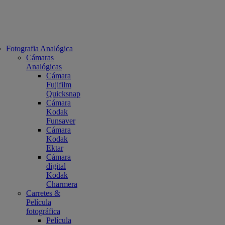
Fotografia Analógica
Cámaras
Analógicas
Cámara
Fujifilm
Quicksnap
Cámara
Kodak
Funsaver
Cámara
Kodak
Ektar
Cámara
digital
Kodak
Charmera
Carretes &
Película
fotográfica
Película