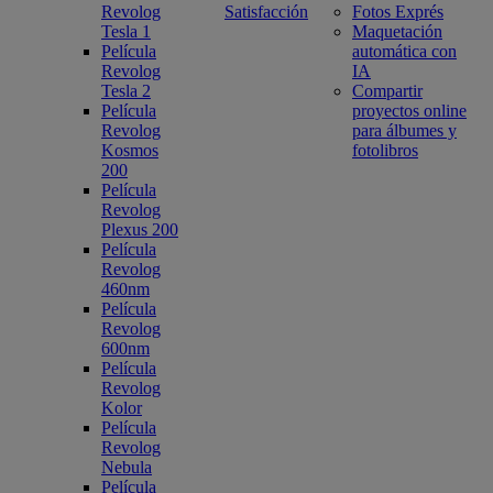
Revolog
Satisfacción
Fotos Exprés
Tesla 1
Maquetación
Película
automática con
Revolog
IA
Tesla 2
Compartir
Película
proyectos online
Revolog
para álbumes y
Kosmos
fotolibros
200
Película
Revolog
Plexus 200
Película
Revolog
460nm
Película
Revolog
600nm
Película
Revolog
Kolor
Película
Revolog
Nebula
Película