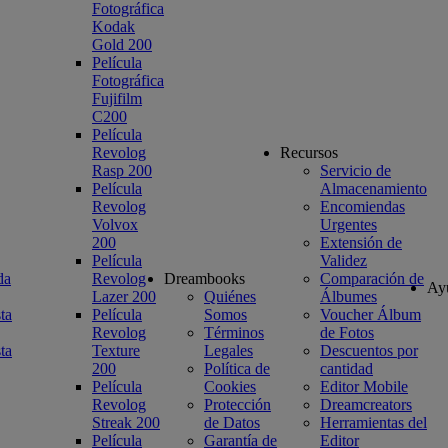
Fotográfica
Kodak
Gold 200
Película
Fotográfica
Fujifilm
C200
Película
Revolog
Recursos
Rasp 200
Servicio de
Película
Almacenamiento
Revolog
Encomiendas
Volvox
Urgentes
200
Extensión de
Película
Validez
da
Revolog
Dreambooks
Comparación de
Ay
Lazer 200
Quiénes
Álbumes
ta
Película
Somos
Voucher Álbum
Revolog
Términos
de Fotos
ta
Texture
Legales
Descuentos por
200
Política de
cantidad
Película
Cookies
Editor Mobile
Revolog
Protección
Dreamcreators
Streak 200
de Datos
Herramientas del
Película
Garantía de
Editor