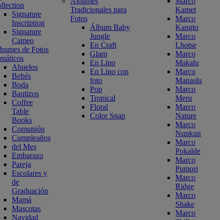
Álbumes
Marco
llection
Tradicionales para
Kamet
Signature
Fotos
Marco
Inscription
Álbum Baby
Kangto
Signature
Jungle
Marco
Cameo
En Craft
Lhotse
bumes de Fotos
Glam
Marco
máticos
En Lino
Makalu
Abuelos
En Lino con
Marco
Bebés
foto
Manaslu
Boda
Pop
Marco
Bautizos
Tropical
Meru
Coffee
Floral
Marco
Table
Color Snap
Nature
Books
Marco
Comunión
Nunkun
Cumpleaños
Marco
del Mes
Pokalde
Embarazo
Marco
Pareja
Pumori
Escolares y
Marco
de
Ridge
Graduación
Marco
Mamá
Shake
Mascotas
Marco
Navidad