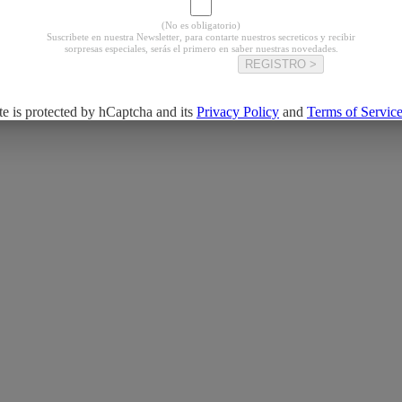
(No es obligatorio)
Suscribete en nuestra Newsletter, para contarte nuestros secreticos y recibir
sorpresas especiales, serás el primero en saber nuestras novedades.
REGISTRO >
ite is protected by hCaptcha and its
Privacy Policy
and
Terms of Servic