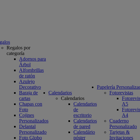
galos
Regalos por
categoría
Adornos para
Árbol
Alfombrillas
de ratón
Azulejo
Decorativo
Papelería Personaliza
Baraja de
Calendarios
Fotorevistas
cartas
Calendarios
Fotorevis
Chapas con
Calendarios
A5
Foto
de
Fotorevis
Cojines
escritorio
A4
Personalizados
Calendarios
Cuaderno
Delantal
de pared
Personalizado
Personalizado
Calendário
Tarjetas &
Foto Globo
póster
Invitaciones