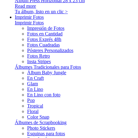
Álbum Press Horizontal 28 x 23 cm
Read more
Tu álbum, listo en un clic >
Imprimir Fotos
Imprimir Fotos
Impresión de Fotos
Fotos en Cantidad
Fotos Exprés 48h
Fotos Cuadradas
Pósteres Personalizados
Fotos Retro
Insta Stripes
Álbumes Tradicionales para Fotos
Álbum Baby Jungle
En Craft
Glam
En Lino
En Lino con foto
Pop
Tropical
Floral
Color Snap
Álbumes de Scrapbooking
Photo Stickers
Esquinas para fotos