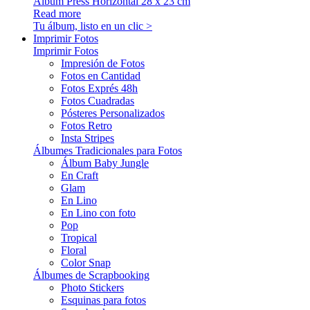
Álbum Press Horizontal 28 x 23 cm
Read more
Tu álbum, listo en un clic >
Imprimir Fotos
Imprimir Fotos
Impresión de Fotos
Fotos en Cantidad
Fotos Exprés 48h
Fotos Cuadradas
Pósteres Personalizados
Fotos Retro
Insta Stripes
Álbumes Tradicionales para Fotos
Álbum Baby Jungle
En Craft
Glam
En Lino
En Lino con foto
Pop
Tropical
Floral
Color Snap
Álbumes de Scrapbooking
Photo Stickers
Esquinas para fotos