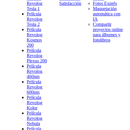
Revolog
Satisfacción
Fotos Exprés
Tesla 1
Maquetación
Película
automática con
Revolog
IA
Tesla 2
Compartir
Película
proyectos online
Revolog
para álbumes y
Kosmos
fotolibros
200
Película
Revolog
Plexus 200
Película
Revolog
460nm
Película
Revolog
600nm
Película
Revolog
Kolor
Película
Revolog
Nebula
Película