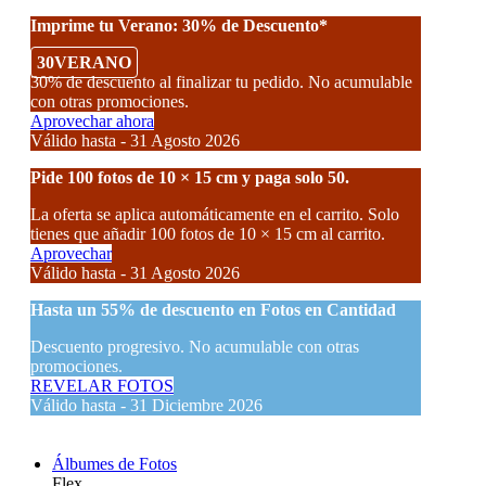
Imprime tu Verano: 30% de Descuento*
30VERANO
30% de descuento al finalizar tu pedido. No acumulable
con otras promociones.
Aprovechar ahora
Válido hasta - 31 Agosto 2026
Pide 100 fotos de 10 × 15 cm y paga solo 50.
La oferta se aplica automáticamente en el carrito. Solo
tienes que añadir 100 fotos de 10 × 15 cm al carrito.
Aprovechar
Válido hasta - 31 Agosto 2026
Hasta un
55% de descuento
en Fotos en Cantidad
Descuento progresivo. No acumulable con otras
promociones.
REVELAR FOTOS
Válido hasta - 31 Diciembre 2026
Álbumes de Fotos
Flex