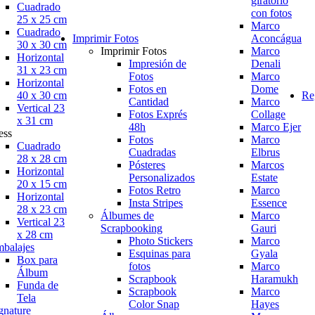
giratorio
Cuadrado
con fotos
25 x 25 cm
Marco
Cuadrado
Imprimir Fotos
Aconcágua
30 x 30 cm
Imprimir Fotos
Marco
Horizontal
Impresión de
Denali
31 x 23 cm
Fotos
Marco
Horizontal
Fotos en
Dome
40 x 30 cm
Re
Cantidad
Marco
Vertical 23
Fotos Exprés
Collage
x 31 cm
48h
Marco Ejer
ess
Fotos
Marco
Cuadrado
Cuadradas
Elbrus
28 x 28 cm
Pósteres
Marcos
Horizontal
Personalizados
Estate
20 x 15 cm
Fotos Retro
Marco
Horizontal
Insta Stripes
Essence
28 x 23 cm
Álbumes de
Marco
Vertical 23
Scrapbooking
Gauri
x 28 cm
Photo Stickers
Marco
balajes
Esquinas para
Gyala
Box para
fotos
Marco
Álbum
Scrapbook
Haramukh
Funda de
Scrapbook
Marco
Tela
Color Snap
Hayes
gnature