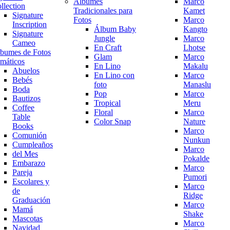
Álbumes
Marco
llection
Tradicionales para
Kamet
Signature
Fotos
Marco
Inscription
Álbum Baby
Kangto
Signature
Jungle
Marco
Cameo
En Craft
Lhotse
bumes de Fotos
Glam
Marco
máticos
En Lino
Makalu
Abuelos
En Lino con
Marco
Bebés
foto
Manaslu
Boda
Pop
Marco
Bautizos
Tropical
Meru
Coffee
Floral
Marco
Table
Color Snap
Nature
Books
Marco
Comunión
Nunkun
Cumpleaños
Marco
del Mes
Pokalde
Embarazo
Marco
Pareja
Pumori
Escolares y
Marco
de
Ridge
Graduación
Marco
Mamá
Shake
Mascotas
Marco
Navidad