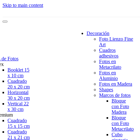
Skip to main content
Decoración
Foto Lienzo Fine
Art
Cuadros
adhesivos
 de Fotos
Fotos en
ex
Metacrilato
Booklet 15
Fotos en
x 10 cm
Aluminio
Cuadrado
Fotos en Madera
20 x 20 cm
Shapes
Horizontal
Marcos de fotos
30 x 20 cm
Bloque
Vertical 22
con Foto
x 30 cm
Madera
remium
Bloque
Cuadrado
con Foto
15 x 15 cm
Metacrilato
Cuadrado
Cubo
21 x 21 cm