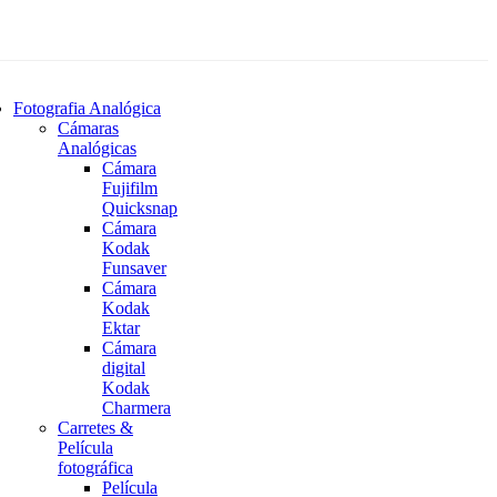
Fotografia Analógica
Cámaras
Analógicas
Cámara
Fujifilm
Quicksnap
Cámara
Kodak
Funsaver
Cámara
Kodak
Ektar
Cámara
digital
Kodak
Charmera
Carretes &
Película
fotográfica
Película