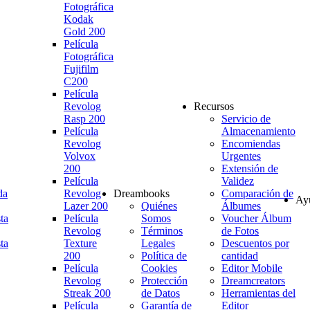
Fotográfica
Kodak
Gold 200
Película
Fotográfica
Fujifilm
C200
Película
Revolog
Recursos
Rasp 200
Servicio de
Película
Almacenamiento
Revolog
Encomiendas
Volvox
Urgentes
200
Extensión de
Película
Validez
da
Revolog
Dreambooks
Comparación de
Ay
Lazer 200
Quiénes
Álbumes
ta
Película
Somos
Voucher Álbum
Revolog
Términos
de Fotos
ta
Texture
Legales
Descuentos por
200
Política de
cantidad
Película
Cookies
Editor Mobile
Revolog
Protección
Dreamcreators
Streak 200
de Datos
Herramientas del
Película
Garantía de
Editor