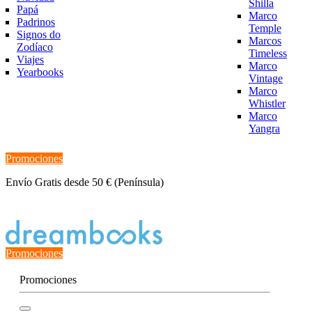
Shilla
Papá
Marco
Padrinos
Temple
Signos do
Marcos
Zodíaco
Timeless
Viajes
Marco
Yearbooks
Vintage
Marco
Whistler
Marco
Yangra
Promociones
Envío Gratis desde 50 € (Península)
Estado del Pedido
Promociones
Promociones