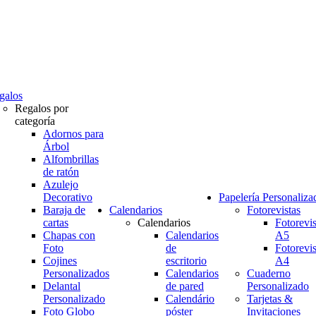
galos
Regalos por
categoría
Adornos para
Árbol
Alfombrillas
de ratón
Azulejo
Decorativo
Papelería Personaliza
Baraja de
Calendarios
Fotorevistas
cartas
Calendarios
Fotorevis
Chapas con
Calendarios
A5
Foto
de
Fotorevis
Cojines
escritorio
A4
Personalizados
Calendarios
Cuaderno
Delantal
de pared
Personalizado
Personalizado
Calendário
Tarjetas &
Foto Globo
póster
Invitaciones