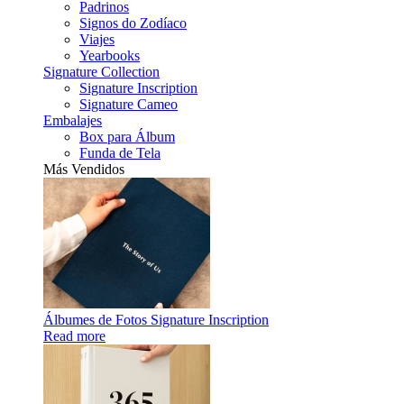
Padrinos
Signos do Zodíaco
Viajes
Yearbooks
Signature Collection
Signature Inscription
Signature Cameo
Embalajes
Box para Álbum
Funda de Tela
Más Vendidos
Álbumes de Fotos Signature Inscription
Read more