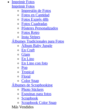
Imprimir Fotos
Imprimir Fotos
Impresión de Fotos
Fotos en Cantidad
Fotos Exprés 48h
Fotos Cuadradas
Pósteres Personalizados
Fotos Retro
Insta Stripes
Álbumes Tradicionales para Fotos
Álbum Baby Jungle
En Craft
Glam
En Lino
En Lino con foto
Pop
Tropical
Floral
Color Snap
Álbumes de Scrapbooking
Photo Stickers
Esquinas para fotos
Scrapbook
Scrapbook Color Snap
Más Vendidos