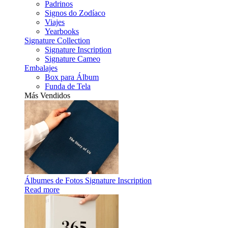
Padrinos
Signos do Zodíaco
Viajes
Yearbooks
Signature Collection
Signature Inscription
Signature Cameo
Embalajes
Box para Álbum
Funda de Tela
Más Vendidos
Álbumes de Fotos Signature Inscription
Read more