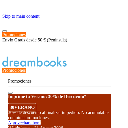
≡
Skip to main content
Promociones
Envío Gratis desde 50 € (Península)
Estado del Pedido
Promociones
Promociones
Imprime tu Verano: 30% de Descuento*
30VERANO
30% de descuento al finalizar tu pedido. No acumulable
con otras promociones.
Aprovechar ahora
Válido hasta - 31 Agosto 2026