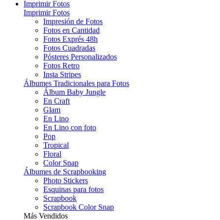
Imprimir Fotos
Imprimir Fotos
Impresión de Fotos
Fotos en Cantidad
Fotos Exprés 48h
Fotos Cuadradas
Pósteres Personalizados
Fotos Retro
Insta Stripes
Álbumes Tradicionales para Fotos
Álbum Baby Jungle
En Craft
Glam
En Lino
En Lino con foto
Pop
Tropical
Floral
Color Snap
Álbumes de Scrapbooking
Photo Stickers
Esquinas para fotos
Scrapbook
Scrapbook Color Snap
Más Vendidos