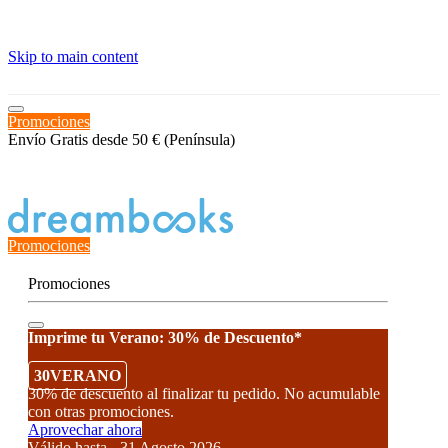
≡
Skip to main content
Promociones
Envío Gratis desde 50 € (Península)
Estado del Pedido
Promociones
Promociones
Imprime tu Verano: 30% de Descuento*
30VERANO
30% de descuento al finalizar tu pedido. No acumulable
con otras promociones.
Aprovechar ahora
Válido hasta - 31 Agosto 2026