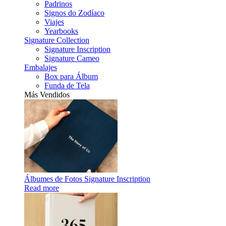
Padrinos
Signos do Zodíaco
Viajes
Yearbooks
Signature Collection
Signature Inscription
Signature Cameo
Embalajes
Box para Álbum
Funda de Tela
Más Vendidos
Álbumes de Fotos Signature Inscription
Read more