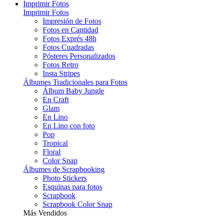
Imprimir Fotos
Imprimir Fotos
Impresión de Fotos
Fotos en Cantidad
Fotos Exprés 48h
Fotos Cuadradas
Pósteres Personalizados
Fotos Retro
Insta Stripes
Álbumes Tradicionales para Fotos
Álbum Baby Jungle
En Craft
Glam
En Lino
En Lino con foto
Pop
Tropical
Floral
Color Snap
Álbumes de Scrapbooking
Photo Stickers
Esquinas para fotos
Scrapbook
Scrapbook Color Snap
Más Vendidos