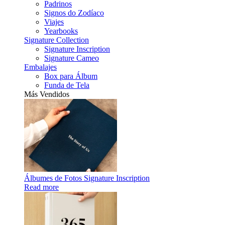
Padrinos
Signos do Zodíaco
Viajes
Yearbooks
Signature Collection
Signature Inscription
Signature Cameo
Embalajes
Box para Álbum
Funda de Tela
Más Vendidos
Álbumes de Fotos Signature Inscription
Read more