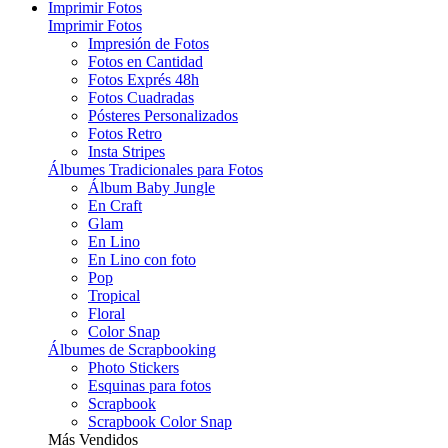
Imprimir Fotos
Imprimir Fotos
Impresión de Fotos
Fotos en Cantidad
Fotos Exprés 48h
Fotos Cuadradas
Pósteres Personalizados
Fotos Retro
Insta Stripes
Álbumes Tradicionales para Fotos
Álbum Baby Jungle
En Craft
Glam
En Lino
En Lino con foto
Pop
Tropical
Floral
Color Snap
Álbumes de Scrapbooking
Photo Stickers
Esquinas para fotos
Scrapbook
Scrapbook Color Snap
Más Vendidos