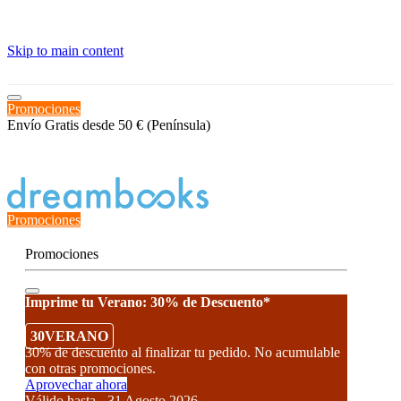
≡
Skip to main content
Promociones
Envío Gratis desde 50 € (Península)
Estado del Pedido
Promociones
Promociones
Imprime tu Verano: 30% de Descuento*
30VERANO
30% de descuento al finalizar tu pedido. No acumulable
con otras promociones.
Aprovechar ahora
Válido hasta - 31 Agosto 2026