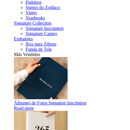
Padrinos
Signos do Zodíaco
Viajes
Yearbooks
Signature Collection
Signature Inscription
Signature Cameo
Embalajes
Box para Álbum
Funda de Tela
Más Vendidos
Álbumes de Fotos Signature Inscription
Read more