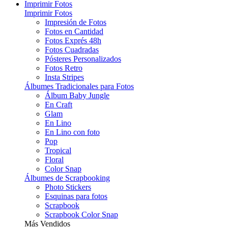
Imprimir Fotos
Imprimir Fotos
Impresión de Fotos
Fotos en Cantidad
Fotos Exprés 48h
Fotos Cuadradas
Pósteres Personalizados
Fotos Retro
Insta Stripes
Álbumes Tradicionales para Fotos
Álbum Baby Jungle
En Craft
Glam
En Lino
En Lino con foto
Pop
Tropical
Floral
Color Snap
Álbumes de Scrapbooking
Photo Stickers
Esquinas para fotos
Scrapbook
Scrapbook Color Snap
Más Vendidos