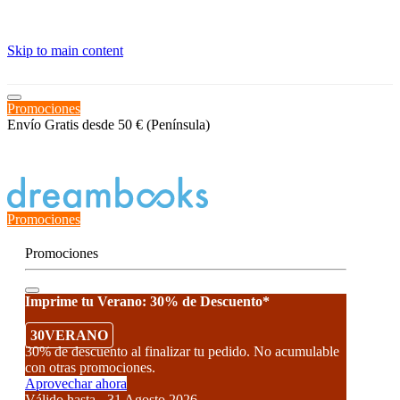
≡
Skip to main content
Promociones
Envío Gratis desde 50 € (Península)
Estado del Pedido
Promociones
Promociones
Imprime tu Verano: 30% de Descuento*
30VERANO
30% de descuento al finalizar tu pedido. No acumulable
con otras promociones.
Aprovechar ahora
Válido hasta - 31 Agosto 2026