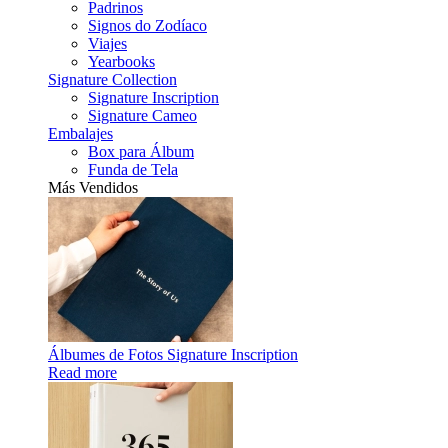
Padrinos
Signos do Zodíaco
Viajes
Yearbooks
Signature Collection
Signature Inscription
Signature Cameo
Embalajes
Box para Álbum
Funda de Tela
Más Vendidos
Álbumes de Fotos Signature Inscription
Read more