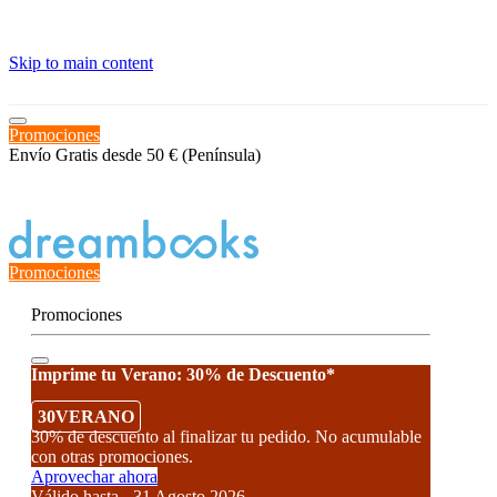
≡
Skip to main content
Promociones
Envío Gratis desde 50 € (Península)
Estado del Pedido
Promociones
Promociones
Imprime tu Verano: 30% de Descuento*
30VERANO
30% de descuento al finalizar tu pedido. No acumulable
con otras promociones.
Aprovechar ahora
Válido hasta - 31 Agosto 2026