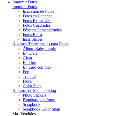
Imprimir Fotos
Imprimir Fotos
Impresión de Fotos
Fotos en Cantidad
Fotos Exprés 48h
Fotos Cuadradas
Pósteres Personalizados
Fotos Retro
Insta Stripes
Álbumes Tradicionales para Fotos
Álbum Baby Jungle
En Craft
Glam
En Lino
En Lino con foto
Pop
Tropical
Floral
Color Snap
Álbumes de Scrapbooking
Photo Stickers
Esquinas para fotos
Scrapbook
Scrapbook Color Snap
Más Vendidos