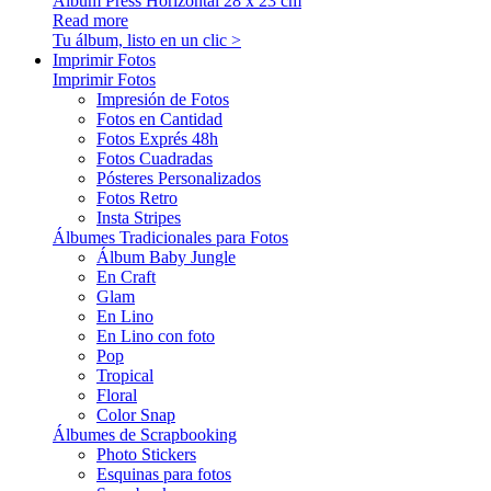
Álbum Press Horizontal 28 x 23 cm
Read more
Tu álbum, listo en un clic >
Imprimir Fotos
Imprimir Fotos
Impresión de Fotos
Fotos en Cantidad
Fotos Exprés 48h
Fotos Cuadradas
Pósteres Personalizados
Fotos Retro
Insta Stripes
Álbumes Tradicionales para Fotos
Álbum Baby Jungle
En Craft
Glam
En Lino
En Lino con foto
Pop
Tropical
Floral
Color Snap
Álbumes de Scrapbooking
Photo Stickers
Esquinas para fotos