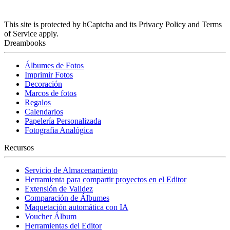
(No es obligatorio)Suscribete en nuestra Newsletter, para contarte nuestros
secreticos y recibir sorpresas especiales, serás el primero en saber nuestras
novedades.
This site is protected by hCaptcha and its Privacy Policy and Terms
of Service apply.
Dreambooks
Álbumes de Fotos
Imprimir Fotos
Decoración
Marcos de fotos
Regalos
Calendarios
Papelería Personalizada
Fotografia Analógica
Recursos
Servicio de Almacenamiento
Herramienta para compartir proyectos en el Editor
Extensión de Validez
Comparación de Álbumes
Maquetación automática con IA
Voucher Álbum
Herramientas del Editor