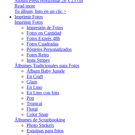
Álbum Press Horizontal 28 x 23 cm
Read more
Tu álbum, listo en un clic >
Imprimir Fotos
Imprimir Fotos
Impresión de Fotos
Fotos en Cantidad
Fotos Exprés 48h
Fotos Cuadradas
Pósteres Personalizados
Fotos Retro
Insta Stripes
Álbumes Tradicionales para Fotos
Álbum Baby Jungle
En Craft
Glam
En Lino
En Lino con foto
Pop
Tropical
Floral
Color Snap
Álbumes de Scrapbooking
Photo Stickers
Esquinas para fotos