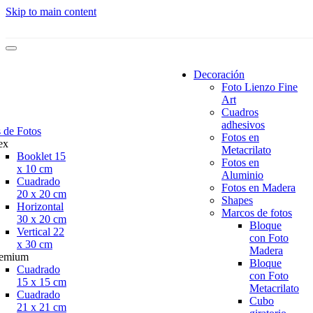
Skip to main content
Decoración
Foto Lienzo Fine
Art
Cuadros
adhesivos
 de Fotos
Fotos en
ex
Metacrilato
Booklet 15
Fotos en
x 10 cm
Aluminio
Cuadrado
Fotos en Madera
20 x 20 cm
Shapes
Horizontal
Marcos de fotos
30 x 20 cm
Bloque
Vertical 22
con Foto
x 30 cm
Madera
remium
Bloque
Cuadrado
con Foto
15 x 15 cm
Metacrilato
Cuadrado
Cubo
21 x 21 cm