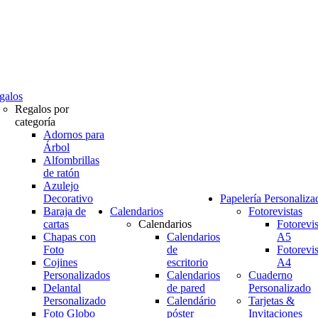
galos
Regalos por
categoría
Adornos para
Árbol
Alfombrillas
de ratón
Azulejo
Decorativo
Papelería Personaliza
Baraja de
Calendarios
Fotorevistas
cartas
Calendarios
Fotorevis
Chapas con
Calendarios
A5
Foto
de
Fotorevis
Cojines
escritorio
A4
Personalizados
Calendarios
Cuaderno
Delantal
de pared
Personalizado
Personalizado
Calendário
Tarjetas &
Foto Globo
póster
Invitaciones