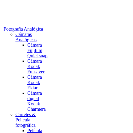
Fotografia Analógica
Cámaras
Analógicas
Cámara
Fujifilm
Quicksnap
Cámara
Kodak
Funsaver
Cámara
Kodak
Ektar
Cámara
digital
Kodak
Charmera
Carretes &
Película
fotográfica
Película