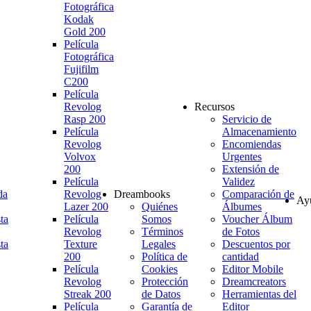
Fotográfica
Kodak
Gold 200
Película
Fotográfica
Fujifilm
C200
Película
Revolog
Recursos
Rasp 200
Servicio de
Película
Almacenamiento
Revolog
Encomiendas
Volvox
Urgentes
200
Extensión de
Película
Validez
da
Revolog
Dreambooks
Comparación de
Ay
Lazer 200
Quiénes
Álbumes
ta
Película
Somos
Voucher Álbum
Revolog
Términos
de Fotos
ta
Texture
Legales
Descuentos por
200
Política de
cantidad
Película
Cookies
Editor Mobile
Revolog
Protección
Dreamcreators
Streak 200
de Datos
Herramientas del
Película
Garantía de
Editor