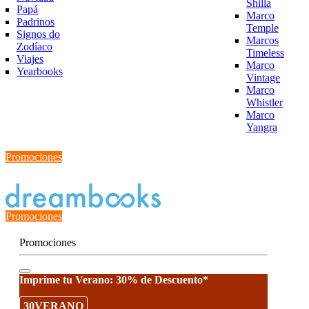
Shilla
Papá
Marco
Padrinos
Temple
Signos do
Marcos
Zodíaco
Timeless
Viajes
Marco
Yearbooks
Vintage
Marco
Whistler
Marco
Yangra
Promociones
Estado del Pedido
Promociones
Promociones
Imprime tu Verano: 30% de Descuento*
30VERANO