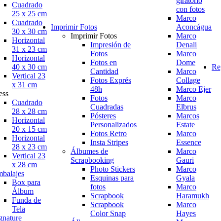
giratorio
Cuadrado
con fotos
25 x 25 cm
Marco
Cuadrado
Imprimir Fotos
Aconcágua
30 x 30 cm
Imprimir Fotos
Marco
Horizontal
Impresión de
Denali
31 x 23 cm
Fotos
Marco
Horizontal
Fotos en
Dome
40 x 30 cm
Re
Cantidad
Marco
Vertical 23
Fotos Exprés
Collage
x 31 cm
48h
Marco Ejer
ess
Fotos
Marco
Cuadrado
Cuadradas
Elbrus
28 x 28 cm
Pósteres
Marcos
Horizontal
Personalizados
Estate
20 x 15 cm
Fotos Retro
Marco
Horizontal
Insta Stripes
Essence
28 x 23 cm
Álbumes de
Marco
Vertical 23
Scrapbooking
Gauri
x 28 cm
Photo Stickers
Marco
balajes
Esquinas para
Gyala
Box para
fotos
Marco
Álbum
Scrapbook
Haramukh
Funda de
Scrapbook
Marco
Tela
Color Snap
Hayes
gnature