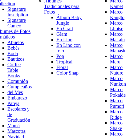
Álbumes
Marco
llection
Tradicionales para
Kamet
Signature
Fotos
Marco
Inscription
Álbum Baby
Kangto
Signature
Jungle
Marco
Cameo
En Craft
Lhotse
bumes de Fotos
Glam
Marco
máticos
En Lino
Makalu
Abuelos
En Lino con
Marco
Bebés
foto
Manaslu
Boda
Pop
Marco
Bautizos
Tropical
Meru
Coffee
Floral
Marco
Table
Color Snap
Nature
Books
Marco
Comunión
Nunkun
Cumpleaños
Marco
del Mes
Pokalde
Embarazo
Marco
Pareja
Pumori
Escolares y
Marco
de
Ridge
Graduación
Marco
Mamá
Shake
Mascotas
Marco
Navidad